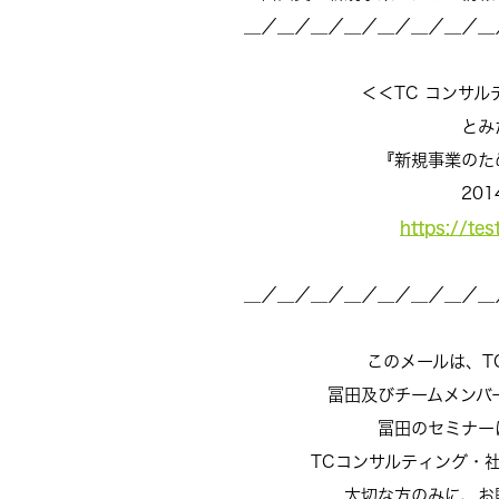
＿／＿／＿／＿／＿／＿／＿／＿
＜＜TC コンサルティング M
とみた さと
『新規事業のための賢’s 
2014.12.
https://te
＿／＿／＿／＿／＿／＿／＿／＿
このメールは、TCコン
冨田及びチームメンバーと
冨田のセミナーにご参
TCコンサルティング・社長
大切な方のみに、お贈りさ