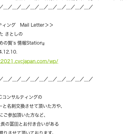
／＿／＿／＿／＿／＿／＿／＿／
＿／＿／＿／
ail Letter＞＞
しの
情報Station』
10.
st2021.cvcjapan.com/wp/
／＿／＿／＿／＿／＿／＿／＿／
＿／＿／＿／
サルティングの
名刺交換させて頂いた方や、
加頂いた方など、
の冨田とお付き合いがある
せて頂いております。