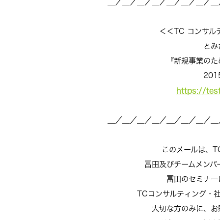
＿／＿／＿／＿／＿／＿／＿／＿
＜＜TC コンサルティング M
とみた さと
『新規事業のための賢’s 
2015.1.
https://te
＿／＿／＿／＿／＿／＿／＿／＿
このメールは、TCコン
冨田及びチームメンバーと
冨田のセミナーにご参
TCコンサルティング・社長
大切な方のみに、お贈りさ