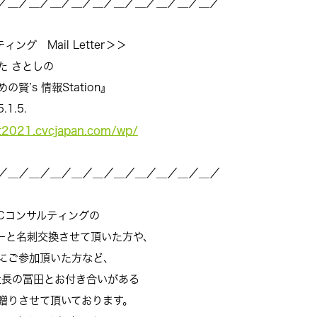
／＿／＿／＿／＿／＿／＿／＿／
＿／＿／＿／
ail Letter＞＞
しの
情報Station』
5.
st2021.cvcjapan.com/wp/
／＿／＿／＿／＿／＿／＿／＿／
＿／＿／＿／
サルティングの
名刺交換させて頂いた方や、
加頂いた方など、
の冨田とお付き合いがある
せて頂いております。