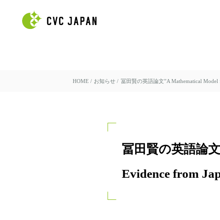
HOME
/
お知らせ
/
冨田賢の英語論文”A Mathematical Model 
冨田賢の英語論文”A Math
Evidence f