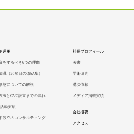
ンド運用
社長プロフィール
投資をするべき6つの理由
著書
知識（20項目のQ&A集）
学術研究
立形態についての解説
講演依頼
方法とCVC設立までの流れ
メディア掲載実績
る活動実績
会社概要
ンド設立のコンサルティング
アクセス