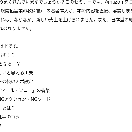
うまく進んでいますでしょうか？このセミナーでは、Amazon 営
新規開拓営業の教科書』 の著者本人が、本の内容を直接、解説しま
ければ、なかなか、新しい売上を上げられません。また、日本型の経
ればなりません。
以下です。
出す！？
Yとなる！？
楽しいと思える工夫
とその後のアポ設定
「ディール・フロー」の構築
NGアクション・NGワード
」とは？
仕事のコツ
方