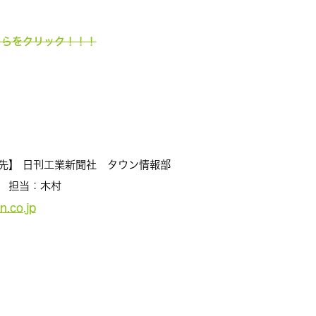
ちらをクリック！！！
先】 日刊工業新聞社 タウン情報部
９ 担当：木村
n.co.jp