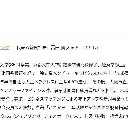
ィング
代表取締役社長 冨田 賢(とみた さとし)
塾大学(SFC)卒業、京都大学大学院経済学研究科修了、経済学修士
。米国系銀行を経て、独立系ベンチャーキャピタルの立ち上げに参画
年半で自社も大証ヘラクレスに上場(IPO)達成。 その後、大阪市
 ベンチャーファイナンス論、事業計画書作成指導などを担当。 200
を受託し実施。ビジネスマッチングによる売上アップや新規事業立
会委員など多数。単著『これから10年活躍するための新規開拓営業
クル』(シュプリンガーフェアラーク東京)、共著『挑戦 起業家育