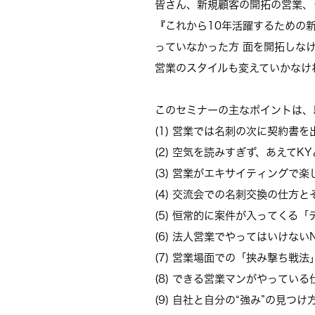
皆さん、新規顧客の開拓の営業、
『これから10年活躍するための
っていなかった方 面を開拓しな
営業のスタイルも変えていかなけ
このセミナーの主なポイントは、
(1) 営業では名刺の次に契約書を
(2) 空気を読みすぎず、あえてK
(3) 営業がエキサイティングで
(4) 交流会での名刺交換の仕方
(5) 恒常的に案件が入ってくる
(6) 法人営業でやってはいけない
(7) 営業場面での「挟み撃ち戦法
(8) できる営業マンがやっている
(9) 自社と自分の“強み”の見つけ