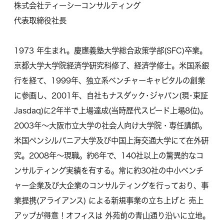
株式会社ティーシーコンサルティング
代表取締役社長
1973 年生まれ。慶應義塾大学総合政策学部(SFC)卒業。
京都大学大学院経済学研究科修了、経済学修士。米国系銀
行を経て、1999年、独立系ベンチャーキャピタルの創業
に参画し、2001年、自社もナスダック･ジャパン(現･東証
Jasdaq)に2年半で上場達成(当時歴代スピード上場8位)。
2003年〜大阪市立大学の社会人向け大学院・専任講師。
米国ペンシルバニア大学及び中国上海交通大学にて在外研
究。2008年〜現職。約6年で、140社以上の驚異的なコ
ンサルティング実績を有する。常に約30社の中小ベンチ
ャー企業及び大企業のコンサルティングを行っており、事
業提携(アライアンス) による新規事業の立ち上げと 売上
アップが得意！オフィスは 外苑前の青山通り沿いに立地。