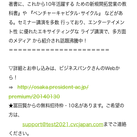
著書に、これから10年活躍する ための新規開拓営業の教
科書』や 『ベンチャーキャピタル･サイクル』 などがあ
る。セミナー講演を多数 行っており、エンターテイメン
ト性 に優れたエキサイティングな ライブ講演で、多方面
のメディア から紹介され話題沸騰中！
＝＝＝＝＝＝＝＝＝＝＝＝＝＝＝＝＝＝＝＝＝＝
▽詳細とお申し込みは、ビジネスバンクさんのWebか
ら！
http://osaka.president-ac.jp/
⇒
premium/20140130
★冨田賢からの無料招待枠・10名があります。ご希望の
方は、
support@test2021.cvcjapan.com
までご連
絡
ください。