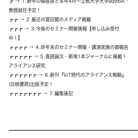
┏ → １.新年の御挨拶と本年4月～立教大学大学院MBA・
教授就任予定！
┏┏ → ２.最近の冨田賢のメディア掲載
┏┏┏ → ３.今後のセミナー開催情報【申し込み受付
中！】
┏┏┏┏ → ４.昨年末のセミナー開催・講演実施の御報告
┏┏┏┏┏ → ５.査読論文・新規1本ジャーナルに掲載！
アライアンス研究
┏┏┏┏┏┏ → ６.新刊『IoT時代のアライアンス戦略』
(白桃書房)
出版予定！
┏┏┏┏┏┏┏ → ７.編集後記
━━━━━━━━━━━━━━━━━━━━━━━━━━━━