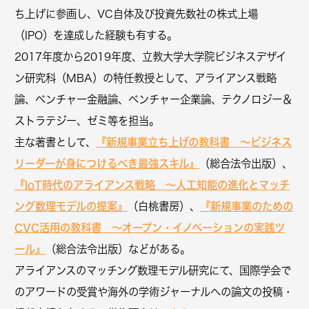
ち上げに参画し、VC自体及び投資先数社の株式上場
（IPO）を達成した経験も有する。
2017年度から2019年度、立教大学大学院ビジネスデザイ
ン研究科（MBA）の特任教授として、アライアンス戦略
論、ベンチャー金融論、ベンチャー企業論、テクノロジー＆
ストラテジー、ゼミ等を担当。
『新規事業立ち上げの教科書 ～ビジネス
主な著書として、
リーダーが身につけるべき最強スキル』
（総合法令出版）、
『IoT時代のアライアンス戦略 ～人工知能の進化とマッチ
ング数理モデルの提案』
『新規事業のための
（白桃書房）、
CVC活用の教科書 ～オープン・イノベーションの実践ツ
ール』
（総合法令出版）などがある。
アライアンスのマッチング数理モデル研究にて、国際学会で
のアワードの受賞や海外の学術ジャーナルへの論文の投稿・