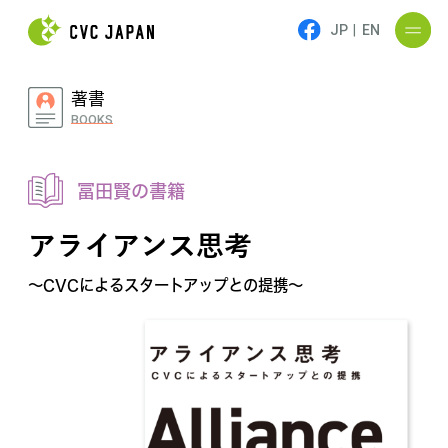
JP
|
EN
著書
BOOKS
冨田賢の書籍
アライアンス思考
～CVCによるスタートアップとの提携～